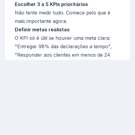
Escolher 3 a 5 KPIs prioritários
Não tente medir tudo. Comece pelo que é
mais importante agora.
Definir metas realistas
O KPI só é útil se houver uma meta clara:
"Entregar 98% das declarações a tempo",
"Responder aos clientes em menos de 24
horas úcteis", etc.
Recolher dados de forma prática
Use tabelas simples. Um funcionário pode
ficar responsável por atualizar os dados
semanal ou mensalmente.
Usar os resultados para decidir
Se um KPI está fora da meta, transforme-o
em ações: formação de equipa, revisão de
processos, reforço de comunicação com