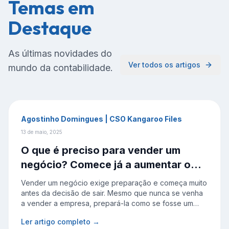
Temas em
Destaque
As últimas novidades do
Ver todos os artigos
mundo da contabilidade.
Agostinho Domingues | CSO Kangaroo Files
13 de maio, 2025
O que é preciso para vender um
negócio? Comece já a aumentar o
valor
Vender um negócio exige preparação e começa muito
antes da decisão de sair. Mesmo que nunca se venha
a vender a empresa, prepará-la como se fosse um
ativo transferível ajuda a melhorar a gestão, valorizar a
Ler artigo completo →
operação e garantir continuidade.