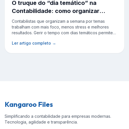
O truque do “dia temático” na
Contabilidade: como organizar
melhor o tempo
Contabilistas que organizam a semana por temas
trabalham com mais foco, menos stress e melhores
resultados. Gerir o tempo com dias temáticos permite
reduzir a dispersão, dar atenção às áreas críticas do
Ler artigo completo →
gabinete e ganhar espaço para o que realmente faz a
diferença.
Kangaroo Files
Simplificando a contabilidade para empresas modernas.
Tecnologia, agilidade e transparência.